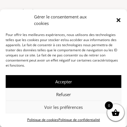
Mes favoris
Gérer le consentement aux
Mon compte
cookies
Pour offrir les meilleures expériences, nous utilisons des technologies
telles que les cookies pour stocker et/ou accéder aux informations des
Copyright © 2025
Fière Allure
appareils. Le fait de consentir à ces technologies nous permettra de
traiter des données telles que le comportement de navigation ou les ID
uniques sur ce site. Le fait de ne pas consentir ou de retirer son
Mentions légales
CGV
Cookies
consentement peut avoir un effet négatif sur certaines caractéristiques
et fonctions.
L’ABUS D’ALCOOL EST DANGEREUX POUR LA
Accepter
SANTÉ, SACHEZ CONSOMMER AVEC
MODÉRATION.
Refuser
0
L’ALCOOL NE DOIT PAS ÊTRE CONSOMMÉ PAR
Voir les préférences
LES FEMMES ENCEINTES.
DÉCOUVREZ NOS VINS
ET CUVÉES SANS ALCOOL !
Politique de cookies
Politique de confidentialité